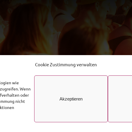
Cookie Zustimmung verwalten
logien wie
uzugreifen. Wenn
fverhalten oder
Akzeptieren
stimmung nicht
nktionen
© 2026 • Südwestfälischer Sicherheitsdienst
Impressum
Datenschutzerklärung
Cookie-Richtlinie (EU)