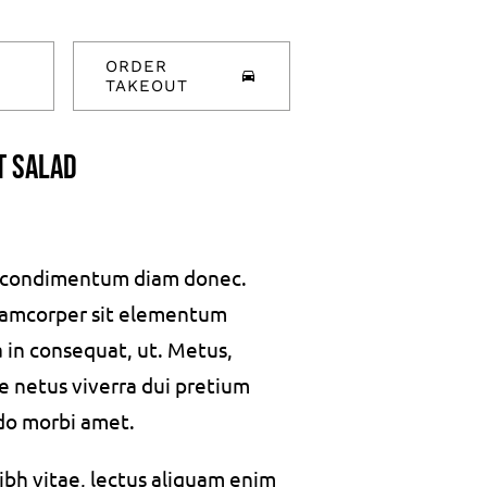
ORDER
TAKEOUT
t salad
s condimentum diam donec.
amcorper sit elementum
a in consequat, ut. Metus,
e netus viverra dui pretium
do morbi amet.
bh vitae, lectus aliquam enim