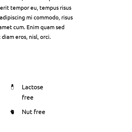
rerit tempor eu, tempus risus
s adipiscing mi commodo, risus
 amet cum. Enim quam sed
iam eros, nisl, orci.
Lactose
free
Nut free