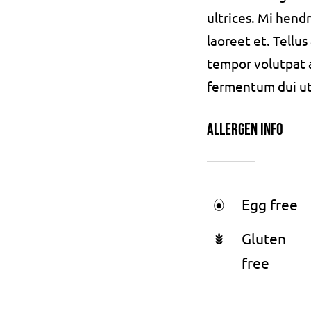
ultrices. Mi hend
laoreet et. Tellu
tempor volutpat
fermentum dui ut d
Allergen Info
Egg free
Gluten
free