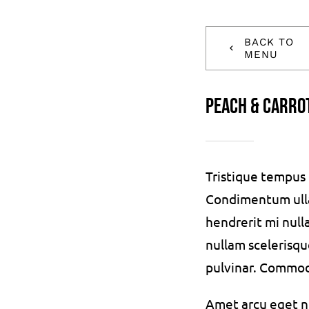
BACK TO
MENU
Peach & carro
Tristique tempu
Condimentum ull
hendrerit mi null
nullam scelerisqu
pulvinar. Commo
Amet arcu eget ni