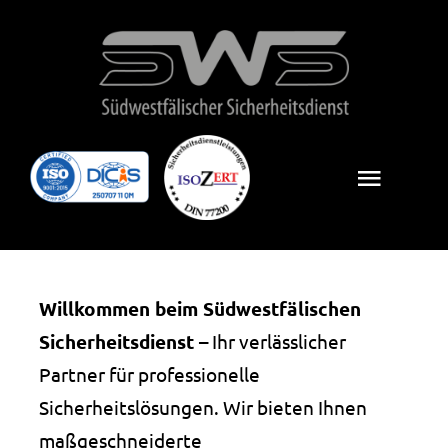
Zum
Inhalt
springen
Toggl
Naviga
Start
Leistungen
Willkommen beim Südwestfälischen
Sicherheitsdienst
– Ihr verlässlicher
Wir stellen uns vor
Partner für professionelle
Sicherheitslösungen. Wir bieten Ihnen
Kontakt
maßgeschneiderte