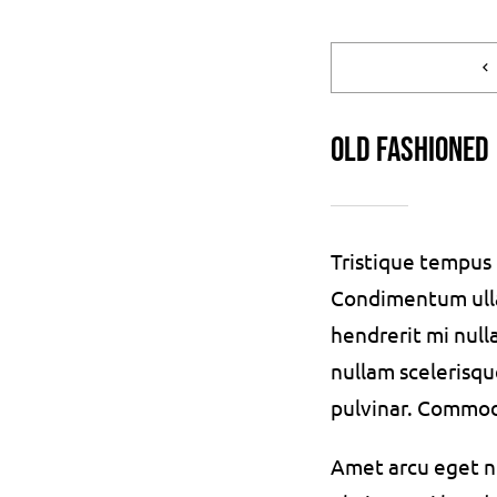
Old Fashioned
Tristique tempu
Condimentum ull
hendrerit mi null
nullam scelerisqu
pulvinar. Commo
Amet arcu eget ni