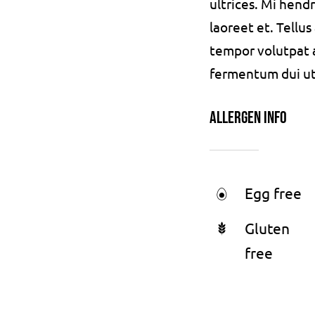
ultrices. Mi hend
laoreet et. Tellu
tempor volutpat
fermentum dui ut d
Allergen Info
Egg free
Gluten
free