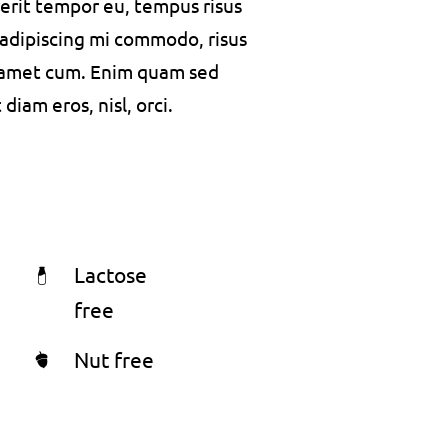
rerit tempor eu, tempus risus
s adipiscing mi commodo, risus
 amet cum. Enim quam sed
iam eros, nisl, orci.
Lactose
free
Nut free