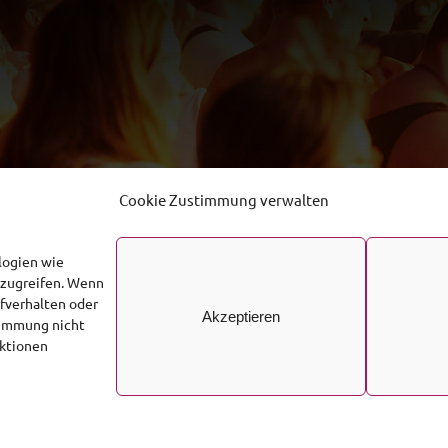
Cookie Zustimmung verwalten
logien wie
uzugreifen. Wenn
fverhalten oder
Akzeptieren
stimmung nicht
nktionen
© 2026 • Südwestfälischer Sicherheitsdienst
Impressum
Datenschutzerklärung
Cookie-Richtlinie (EU)