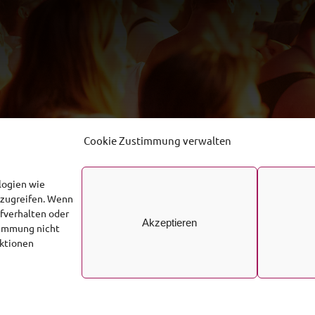
Cookie Zustimmung verwalten
logien wie
uzugreifen. Wenn
fverhalten oder
Akzeptieren
stimmung nicht
nktionen
© 2026 • Südwestfälischer Sicherheitsdienst
Impressum
Datenschutzerklärung
Cookie-Richtlinie (EU)