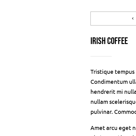
Irish Coffee
Tristique tempu
Condimentum ull
hendrerit mi null
nullam scelerisqu
pulvinar. Commo
Amet arcu eget ni