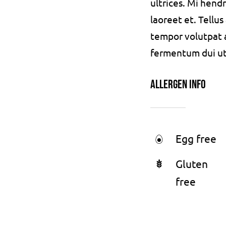
ultrices. Mi hend
laoreet et. Tellu
tempor volutpat
fermentum dui ut d
Allergen Info
Egg free
Gluten
free