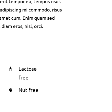
rerit tempor eu, tempus risus
s adipiscing mi commodo, risus
 amet cum. Enim quam sed
iam eros, nisl, orci.
Lactose
free
Nut free