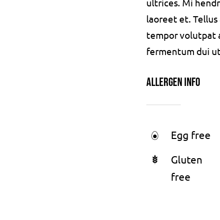
ultrices. Mi hend
laoreet et. Tellu
tempor volutpat
fermentum dui ut d
Allergen Info
Egg free
Gluten
free