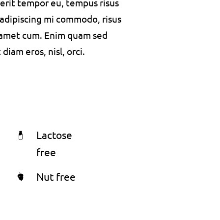
rerit tempor eu, tempus risus
s adipiscing mi commodo, risus
 amet cum. Enim quam sed
iam eros, nisl, orci.
Lactose
free
Nut free