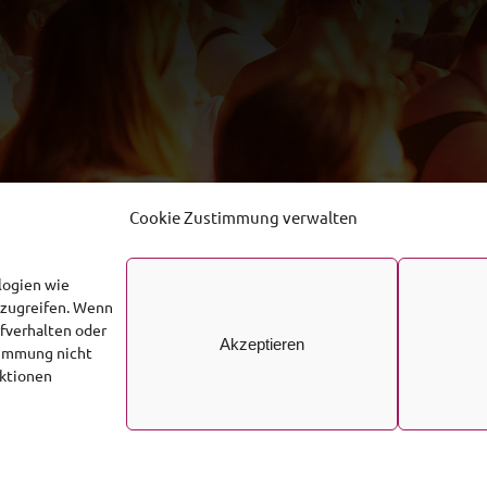
Cookie Zustimmung verwalten
logien wie
uzugreifen. Wenn
fverhalten oder
Akzeptieren
stimmung nicht
nktionen
© 2026 • Südwestfälischer Sicherheitsdienst
Impressum
Datenschutzerklärung
Cookie-Richtlinie (EU)