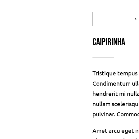
Caipirinha
Tristique tempu
Condimentum ull
hendrerit mi null
nullam scelerisqu
pulvinar. Commo
Amet arcu eget ni